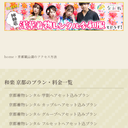
home
>
京都嵐山店のアクセス方法
和楽 京都のプラン・料金一覧
京都着物レンタル 学割ヘアセット込みプラン
京都着物レンタル カップルヘアセット込みプラン
京都着物レンタル グループヘアセット込みプラン
京都着物レンタル フルセットヘアセット込プラン