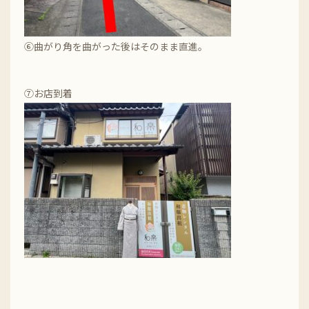
⑥曲がり角を曲がった後はそのまま直進。
⑦お店到着