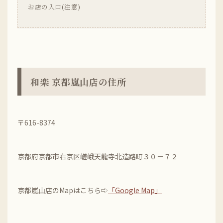
お店の入口(注意)
和楽 京都嵐山店の住所
〒616-8374
京都府京都市右京区嵯峨天龍寺北造路町３０－７２
京都嵐山店のMapはこちら⇨
「Google Map」