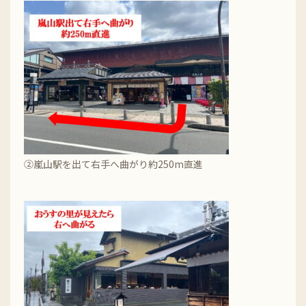
②嵐山駅を出て右手へ曲がり約250m直進