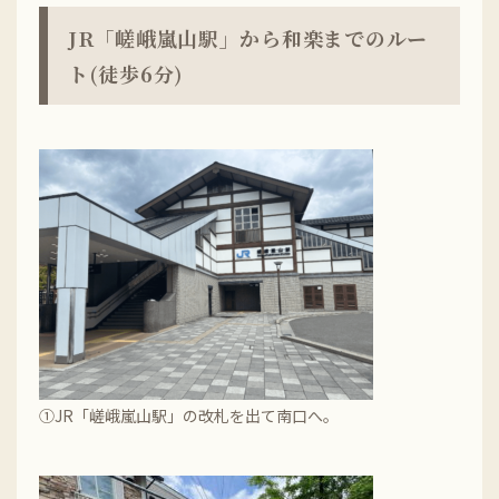
JR「嵯峨嵐山駅」から和楽までのルー
ト(徒歩6分)
➀JR「嵯峨嵐山駅」の改札を出て南口へ。