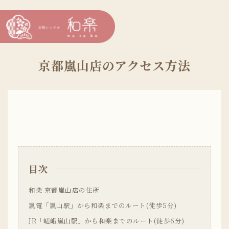
京都嵐山店のアクセス方法
目次
和楽 京都嵐山店の住所
嵐電「嵐山駅」から和楽までのルート(徒歩5分)
JR「嵯峨嵐山駅」から和楽までのルート(徒歩6分)