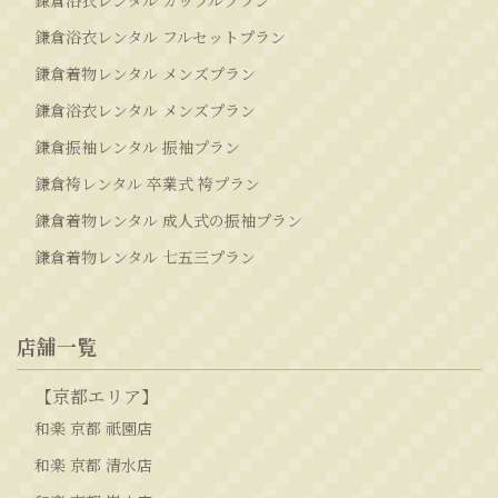
鎌倉浴衣レンタル カップルプラン
鎌倉浴衣レンタル フルセットプラン
鎌倉着物レンタル メンズプラン
鎌倉浴衣レンタル メンズプラン
鎌倉振袖レンタル 振袖プラン
鎌倉袴レンタル 卒業式 袴プラン
鎌倉着物レンタル 成人式の振袖プラン
鎌倉着物レンタル 七五三プラン
店舗一覧
【京都エリア】
和楽 京都 祇園店
和楽 京都 清水店