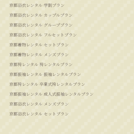
京都浴衣レンタル 学割プラン
京都浴衣レンタル カップルプラン
京都浴衣レンタル グループプラン
京都浴衣レンタル フルセットプラン
京都着物レンタル セットプラン
京都着物レンタル メンズプラン
京都袴レンタル 袴レンタルプラン
京都振袖レンタル 振袖レンタルプラン
京都袴レンタル 卒業式袴レンタルプラン
京都振袖レンタル 成人式振袖レンタルプラン
京都浴衣レンタル メンズプラン
京都浴衣レンタル セットプラン