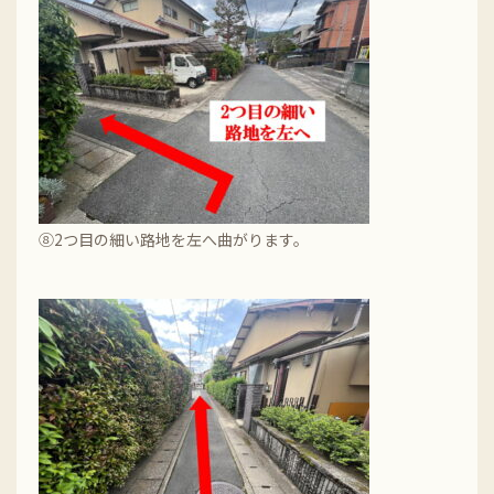
⑧2つ目の細い路地を左へ曲がります。