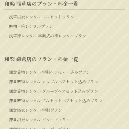
和楽 浅草店のプラン・料金一覧
浅草浴衣レンタル フルセットプラン
振袖・袴レンタルプラン
浅草袴レンタル 卒業式の袴レンタルプラン
和楽 鎌倉店のプラン・料金一覧
鎌倉着物レンタル 学割ヘアセット込みプラン
鎌倉着物レンタル カップルヘアセット込みプラン
鎌倉着物レンタル グループヘアセット込みプラン
鎌倉着物レンタル フルセットヘアセット込みプラン
鎌倉浴衣レンタル 学割プラン
鎌倉浴衣レンタル グループプラン