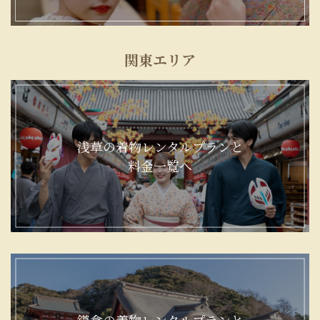
関東エリア
浅草の着物レンタルプランと
料金一覧へ
鎌倉の着物レンタルプランと