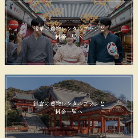
浅草の着物レンタルプランと
料金一覧へ
鎌倉の着物レンタルプランと
料金一覧へ