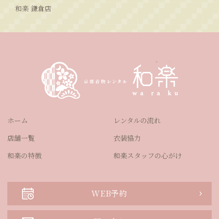
和楽 鎌倉店
ホーム
レンタルの流れ
店舗一覧
衣装協力
和楽の特徴
和楽スタッフの心がけ
WEB予約