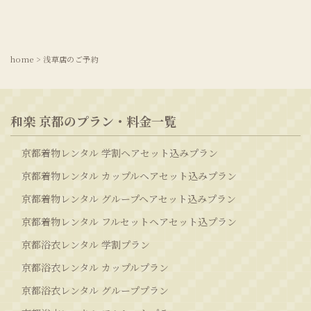
home
>
浅草店のご予約
和楽 京都のプラン・料金一覧
京都着物レンタル 学割ヘアセット込みプラン
京都着物レンタル カップルヘアセット込みプラン
京都着物レンタル グループヘアセット込みプラン
京都着物レンタル フルセットヘアセット込プラン
京都浴衣レンタル 学割プラン
京都浴衣レンタル カップルプラン
京都浴衣レンタル グループプラン