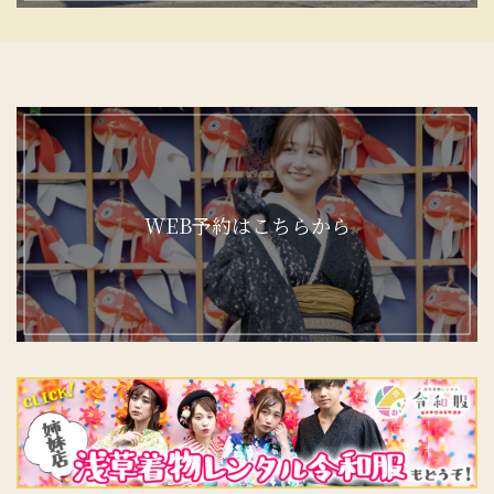
WEB予約はこちらから