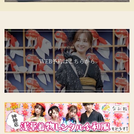
WEB予約はこちらから