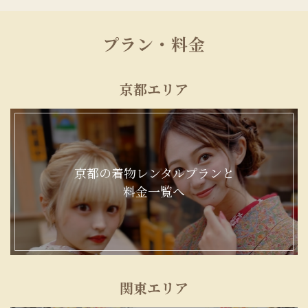
プラン・料金
京都エリア
京都の着物レンタルプランと
料金一覧へ
関東エリア