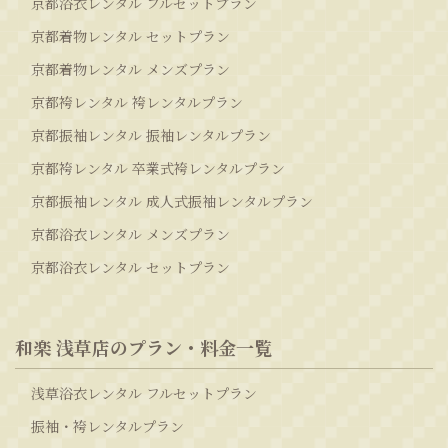
京都浴衣レンタル フルセットプラン
京都着物レンタル セットプラン
京都着物レンタル メンズプラン
京都袴レンタル 袴レンタルプラン
京都振袖レンタル 振袖レンタルプラン
京都袴レンタル 卒業式袴レンタルプラン
京都振袖レンタル 成人式振袖レンタルプラン
京都浴衣レンタル メンズプラン
京都浴衣レンタル セットプラン
和楽 浅草店のプラン・料金一覧
浅草浴衣レンタル フルセットプラン
振袖・袴レンタルプラン