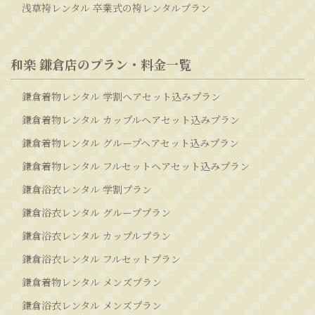
浅草袴レンタル 卒業式の袴レンタルプラン
和楽 鎌倉店のプラン・料金一覧
鎌倉着物レンタル 学割ヘアセット込みプラン
鎌倉着物レンタル カップルヘアセット込みプラン
鎌倉着物レンタル グループヘアセット込みプラン
鎌倉着物レンタル フルセットヘアセット込みプラン
鎌倉浴衣レンタル 学割プラン
鎌倉浴衣レンタル グループプラン
鎌倉浴衣レンタル カップルプラン
鎌倉浴衣レンタル フルセットプラン
鎌倉着物レンタル メンズプラン
鎌倉浴衣レンタル メンズプラン