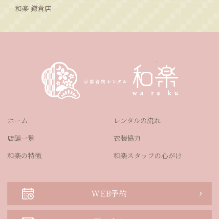
和楽 鎌倉店
ホーム
レンタルの流れ
店舗一覧
衣装協力
和楽の特徴
和楽スタッフの心がけ
WEB予約