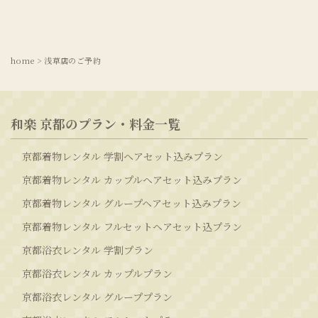
home
>
浅草店のご予約
和楽 京都のプラン・料金一覧
京都着物レンタル 学割ヘアセット込みプラン
京都着物レンタル カップルヘアセット込みプラン
京都着物レンタル グループヘアセット込みプラン
京都着物レンタル フルセットヘアセット込プラン
京都浴衣レンタル 学割プラン
京都浴衣レンタル カップルプラン
京都浴衣レンタル グループプラン