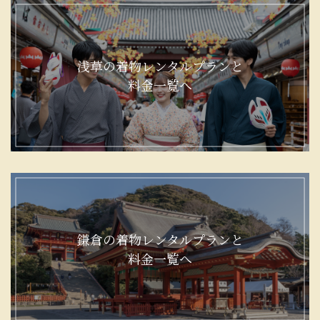
浅草の着物レンタルプランと
料金一覧へ
鎌倉の着物レンタルプランと
料金一覧へ