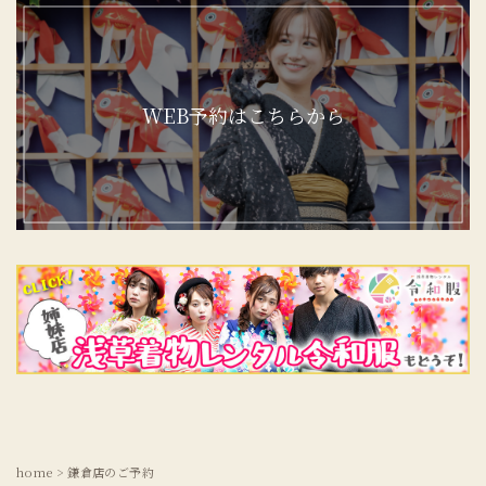
WEB予約はこちらから
home
>
鎌倉店のご予約