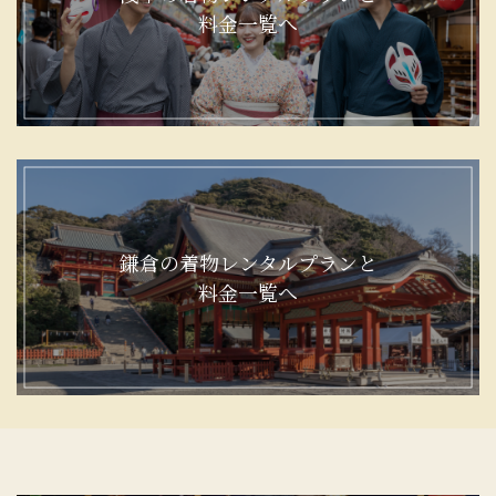
料金一覧へ
鎌倉の着物レンタルプランと
料金一覧へ