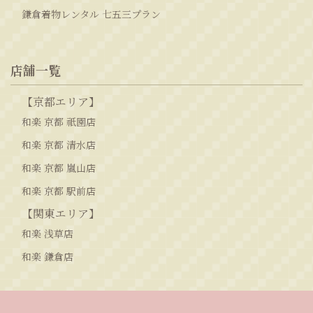
鎌倉着物レンタル 七五三プラン
店舗一覧
【京都エリア】
和楽 京都 祇園店
和楽 京都 清水店
和楽 京都 嵐山店
和楽 京都 駅前店
【関東エリア】
和楽 浅草店
和楽 鎌倉店