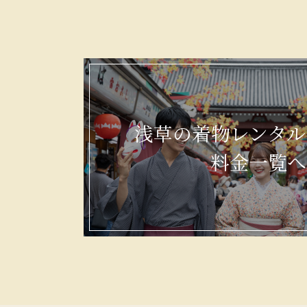
浅草の着物レンタル
料金一覧へ