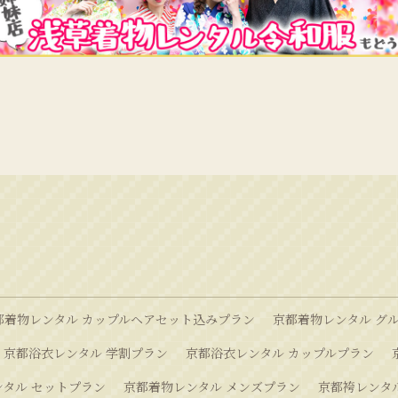
都着物レンタル カップルヘアセット込みプラン
京都着物レンタル グ
京都浴衣レンタル 学割プラン
京都浴衣レンタル カップルプラン
タル セットプラン
京都着物レンタル メンズプラン
京都袴レンタ