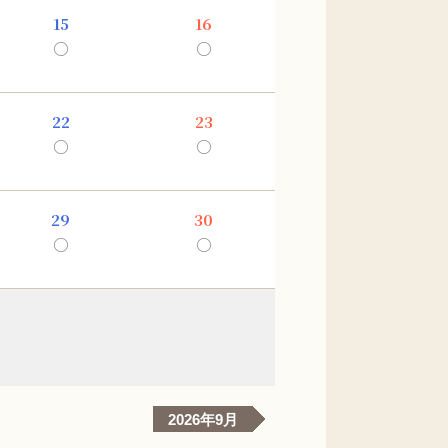
15
16
○
○
22
23
○
○
29
30
○
○
2026年9月