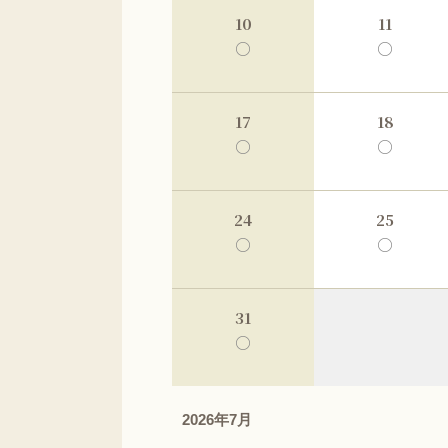
10
11
○
○
17
18
○
○
24
25
○
○
31
○
2026年7月