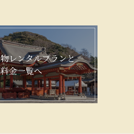
着物レンタルプランと
料金一覧へ