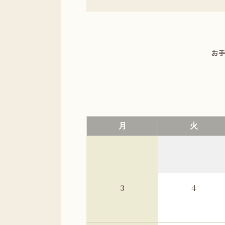
お
月
火
3
4