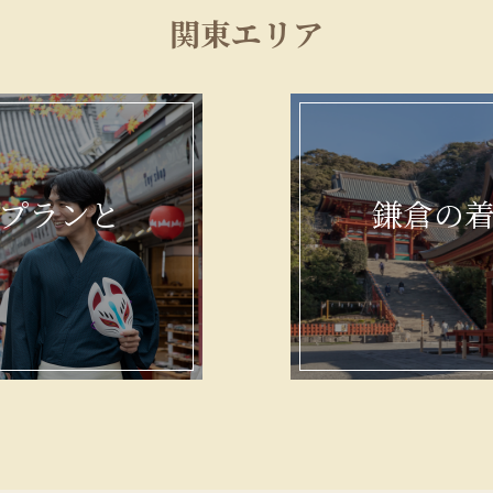
関東エリア
プランと
鎌倉の