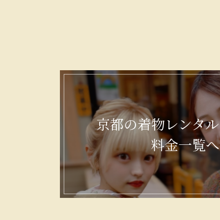
京都の着物レンタル
料金一覧へ