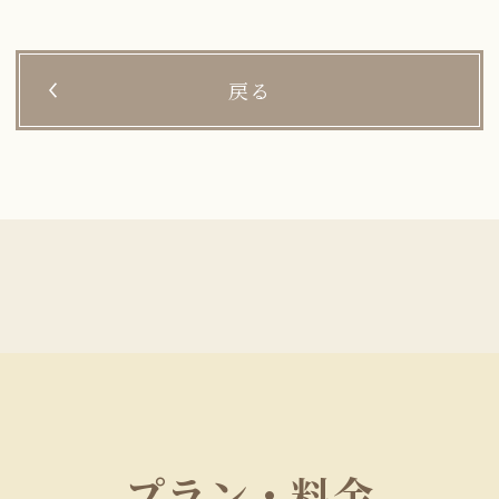
戻る
プラン・料金