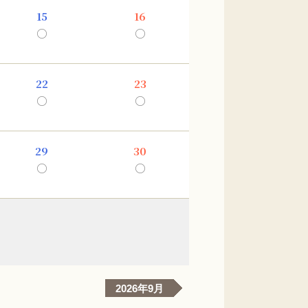
15
16
○
○
22
23
○
○
29
30
○
○
2026年9月