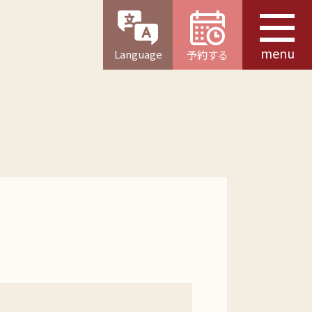
menu
Language
予約する