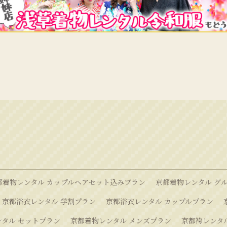
都着物レンタル カップルヘアセット込みプラン
京都着物レンタル グ
京都浴衣レンタル 学割プラン
京都浴衣レンタル カップルプラン
タル セットプラン
京都着物レンタル メンズプラン
京都袴レンタ