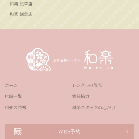
和楽 浅草店
和楽 鎌倉店
ホーム
レンタルの流れ
店舗一覧
衣装協力
和楽の特徴
和楽スタッフの心がけ
WEB予約