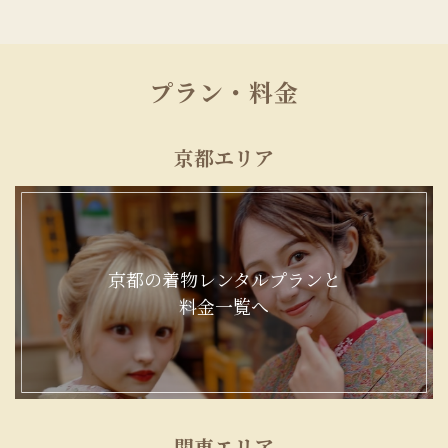
プラン・料金
京都エリア
京都の着物レンタルプランと
料金一覧へ
関東エリア