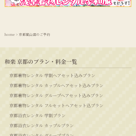
home
>
京都嵐山店のご予約
和楽 京都のプラン・料金一覧
京都着物レンタル 学割ヘアセット込みプラン
京都着物レンタル カップルヘアセット込みプラン
京都着物レンタル グループヘアセット込みプラン
京都着物レンタル フルセットヘアセット込プラン
京都浴衣レンタル 学割プラン
京都浴衣レンタル カップルプラン
京都浴衣レンタル グループプラン