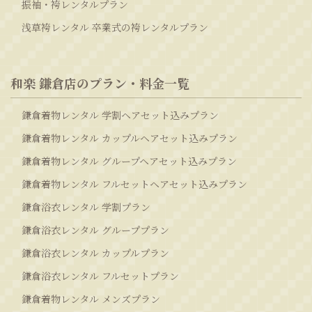
振袖・袴レンタルプラン
浅草袴レンタル 卒業式の袴レンタルプラン
和楽 鎌倉店のプラン・料金一覧
鎌倉着物レンタル 学割ヘアセット込みプラン
鎌倉着物レンタル カップルヘアセット込みプラン
鎌倉着物レンタル グループヘアセット込みプラン
鎌倉着物レンタル フルセットヘアセット込みプラン
鎌倉浴衣レンタル 学割プラン
鎌倉浴衣レンタル グループプラン
鎌倉浴衣レンタル カップルプラン
鎌倉浴衣レンタル フルセットプラン
鎌倉着物レンタル メンズプラン