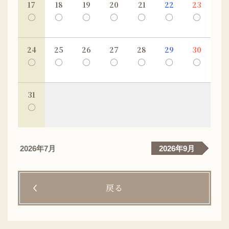
17
18
19
20
21
22
23
○
○
○
○
○
○
○
24
25
26
27
28
29
30
○
○
○
○
○
○
○
31
○
2026年7月
2026年9月
戻る