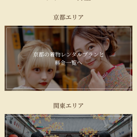
京都エリア
京都の着物レンタルプランと
料金一覧へ
関東エリア