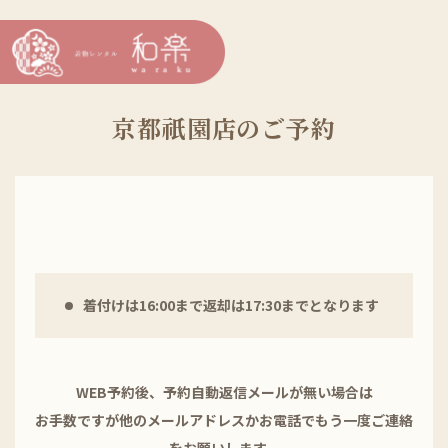
京都祇園店のご予約
着付けは
16:00
まで返却は
17:30
までとなります
WEB予約後、予約自動返信メールが無い場合は
お手数ですが他のメールアドレスかお電話でもう一度ご連絡