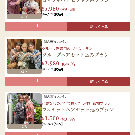
着物レンタル（着物/長襦袢/半幅帯/肌着）
5,980
¥
/組
(税別)
小物レンタル（足袋/和装バッグ/草履/髪飾り）
[¥6,578(税込)]
1組2名
着付け
ヘアセット
詳しく見る
セット内容
手荷物のお預かり
鎌倉着物レンタル
女性
グループ割適用のお得なプラン
グループヘアセット込みプラン
着物レンタル（着物/長襦袢/半幅帯/肌着）
2,980
¥
/名
(税別)
小物レンタル（足袋/和装バッグ/草履/髪飾り）
[¥3,278(税込)]
3名〜
着付け
ヘアセット
詳しく見る
セット内容
手荷物のお預かり
鎌倉着物レンタル
女性
男性
必要なものが全て揃った女性用着物プラン
フルセットヘアセット込みプラン
着物レンタル（着物/長襦袢/半幅帯/肌着）
着物レンタル(着物/羽織/羽織紐/帯/半襦袢)
3,500
¥
/名
(税別)
小物レンタル（足袋/和装バッグ/草履/髪飾り）
小物レンタル(足袋/雪駄/巾着)
[¥3,850(税込)]
1名
着付け
着付け
ヘアセット