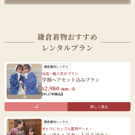
鎌倉着物おすすめ
レンタルプラン
鎌倉着物レンタル
当店一番人気のプラン
学割ヘアセット込みプラン
2,980
¥
/名
(税別)
[¥3,278(税込)]
1名
詳しく見る
セット内容
鎌倉着物レンタル
女性
オトクにカップル着物デート！
カップルヘアセット込みプラン