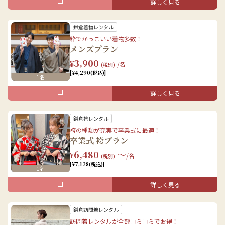
予約する
詳しく見る
手荷物のお預かり
セット内容
手荷物のお預かり
鎌倉着物レンタル
女性
男性
粋でかっこいい着物多数！
メンズプラン
着物レンタル（着物/長襦袢/半幅帯/肌着）
着物レンタル(着物/羽織/羽織紐/帯/半襦袢)
3,900
¥
/名
(税別)
小物レンタル（足袋/和装バッグ/草履/髪飾り）
小物レンタル(足袋/雪駄/巾着)
[¥4,290(税込)]
1名
着付け
着付け
ヘアセット
詳しく見る
手荷物のお預かり
セット内容
手荷物のお預かり
鎌倉袴レンタル
男性
袴の種類が充実で卒業式に最適！
卒業式 袴プラン
着物レンタル(着物/羽織/羽織紐/帯/半襦袢)
6,480
〜
¥
/名
(税別)
小物レンタル(足袋/雪駄/巾着)
[¥7,128(税込)]
1名
着付け
予約する
手荷物のお預かり
詳しく見る
セット内容
鎌倉訪問着レンタル
女性
訪問着レンタルが全部コミコミでお得！