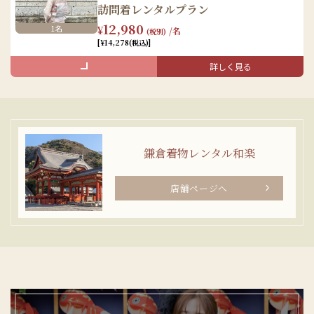
訪問着レンタルプラン
袴レンタル（袴/着物/帯/長襦袢/肌着）
12,980
1名
¥
/名
(税別)
小物レンタル（足袋/和装バッグ/草履/髪飾り）
[¥14,278(税込)]
着付け
予約する
詳しく見る
ヘアセット
セット内容
手荷物のお預かり
女性
予約する
着物レンタル（訪問着/帯/長襦袢/肌着）
鎌倉着物レンタル和楽
小物レンタル（帯締め/帯揚げ/足袋/草履/和装バッグ/髪飾
予約する
り）
予約する
店舗ページへ
着付け
ヘアセット
手荷物のお預かり
予約する