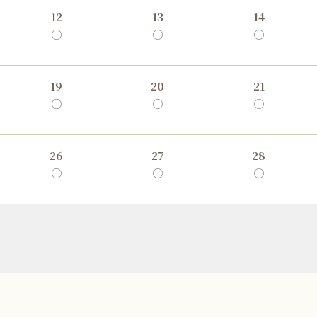
12
13
14
○
○
○
19
20
21
○
○
○
26
27
28
○
○
○