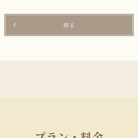
戻る
プラン・料金