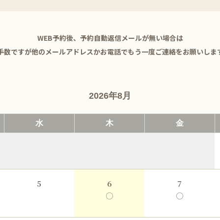
WEB予約後、予約自動返信メールが無い場合は
手数ですが他のメールアドレスかお電話でもう一度ご連絡をお願いしま
2026年8月
水
木
金
5
6
7
○
○