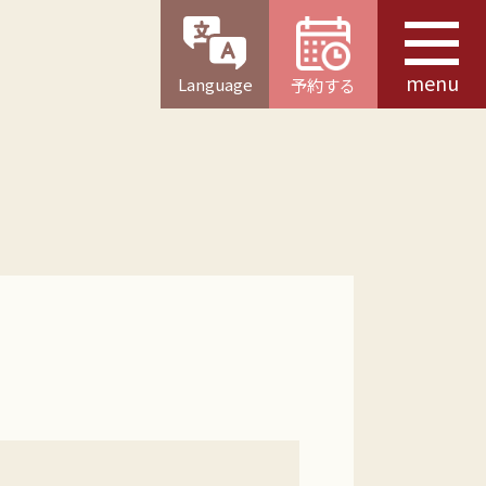
menu
Language
予約する