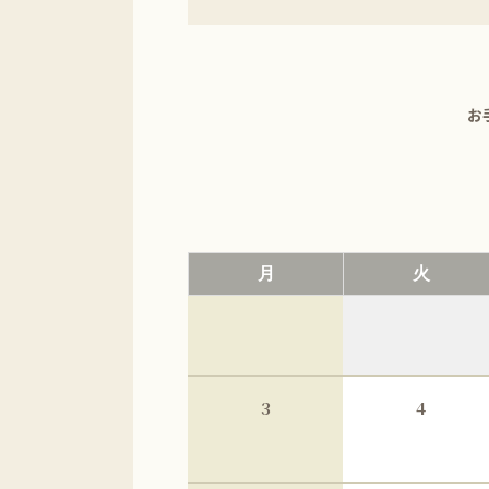
お
月
火
3
4