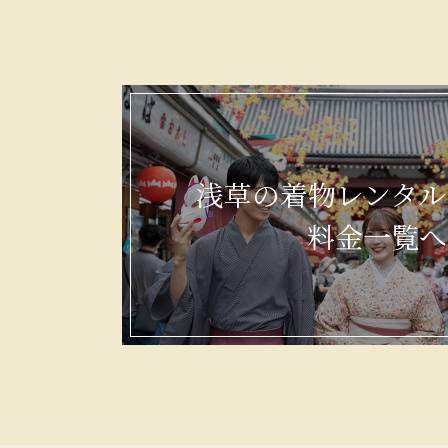
浅草の着物レンタル
料金一覧へ