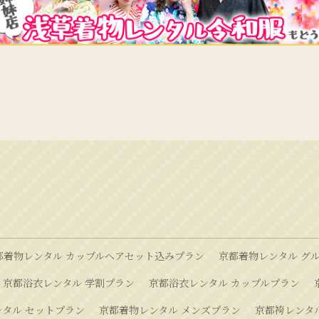
都着物レンタル カップルヘアセット込みプラン
京都着物レンタル グ
京都浴衣レンタル 学割プラン
京都浴衣レンタル カップルプラン
タル セットプラン
京都着物レンタル メンズプラン
京都袴レンタ