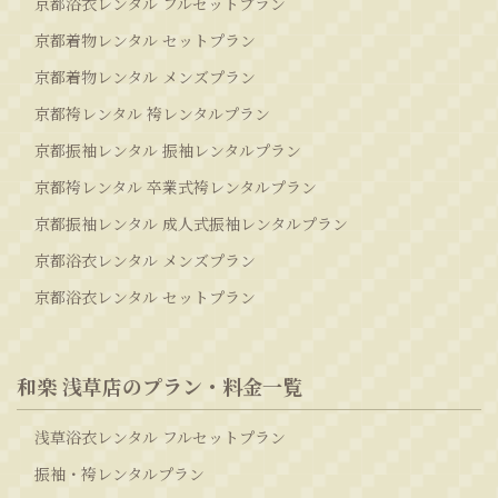
京都浴衣レンタル フルセットプラン
京都着物レンタル セットプラン
京都着物レンタル メンズプラン
京都袴レンタル 袴レンタルプラン
京都振袖レンタル 振袖レンタルプラン
京都袴レンタル 卒業式袴レンタルプラン
京都振袖レンタル 成人式振袖レンタルプラン
京都浴衣レンタル メンズプラン
京都浴衣レンタル セットプラン
和楽 浅草店のプラン・料金一覧
浅草浴衣レンタル フルセットプラン
振袖・袴レンタルプラン