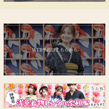
WEB予約はこちらから