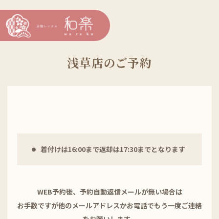
浅草店のご予約
着付けは
16:00
まで返却は
17:30
までとなります
WEB予約後、予約自動返信メールが無い場合は
お手数ですが他のメールアドレスかお電話でもう一度ご連絡