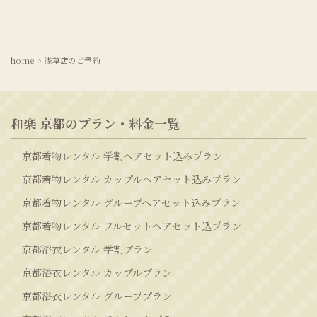
home
>
浅草店のご予約
和楽 京都のプラン・料金一覧
京都着物レンタル 学割ヘアセット込みプラン
京都着物レンタル カップルヘアセット込みプラン
京都着物レンタル グループヘアセット込みプラン
京都着物レンタル フルセットヘアセット込プラン
京都浴衣レンタル 学割プラン
京都浴衣レンタル カップルプラン
京都浴衣レンタル グループプラン