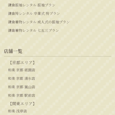
鎌倉振袖レンタル 振袖プラン
鎌倉袴レンタル 卒業式 袴プラン
鎌倉着物レンタル 成人式の振袖プラン
鎌倉着物レンタル 七五三プラン
店舗一覧
【京都エリア】
和楽 京都 祇園店
和楽 京都 清水店
和楽 京都 嵐山店
和楽 京都 駅前店
【関東エリア】
和楽 浅草店