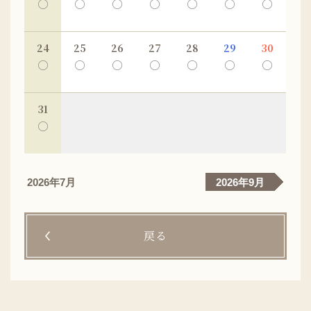
○
○
○
○
○
○
○
24
25
26
27
28
29
30
○
○
○
○
○
○
○
31
○
2026年7月
2026年9月
戻る