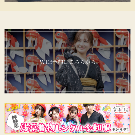
WEB予約はこちらから