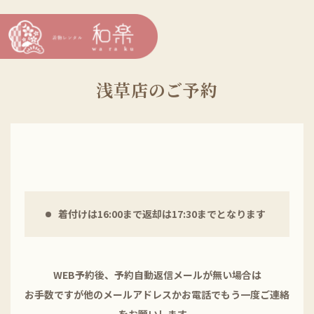
浅草店のご予約
着付けは
16:00
まで返却は
17:30
までとなります
WEB予約後、予約自動返信メールが無い場合は
お手数ですが他のメールアドレスかお電話でもう一度ご連絡