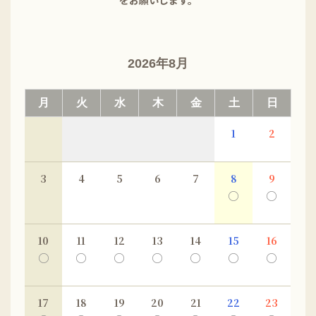
をお願いします。
2026年8月
月
火
水
木
金
土
日
1
2
3
4
5
6
7
8
9
○
○
10
11
12
13
14
15
16
○
○
○
○
○
○
○
17
18
19
20
21
22
23