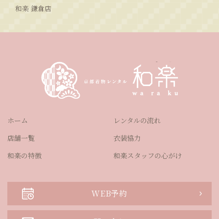
和楽 鎌倉店
ホーム
レンタルの流れ
店舗一覧
衣装協力
和楽の特徴
和楽スタッフの心がけ
WEB予約