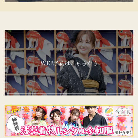
WEB予約はこちらから