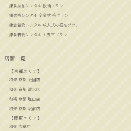
鎌倉振袖レンタル 振袖プラン
鎌倉袴レンタル 卒業式 袴プラン
鎌倉着物レンタル 成人式の振袖プラン
鎌倉着物レンタル 七五三プラン
店舗一覧
【京都エリア】
和楽 京都 祇園店
和楽 京都 清水店
和楽 京都 嵐山店
和楽 京都 駅前店
【関東エリア】
和楽 浅草店