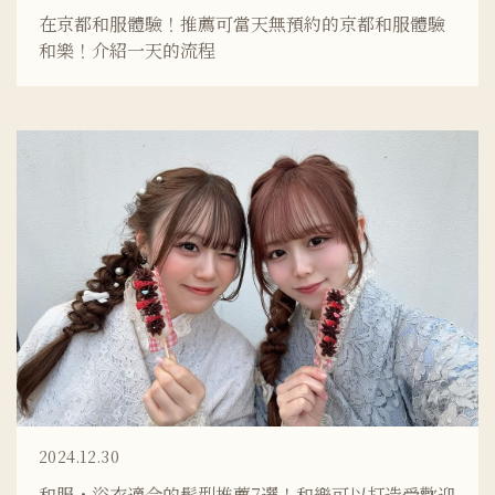
在京都和服體驗！推薦可當天無預約的京都和服體驗
和樂！介紹一天的流程
2024.12.30
和服・浴衣適合的髮型推薦7選！和樂可以打造受歡迎