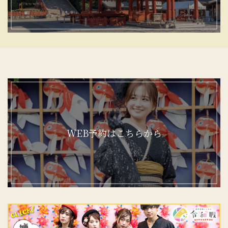
WEB予約はこちらから