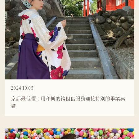
2024.10.05
京都最低價！用和樂的袴租借服務迎接特別的畢業典
禮