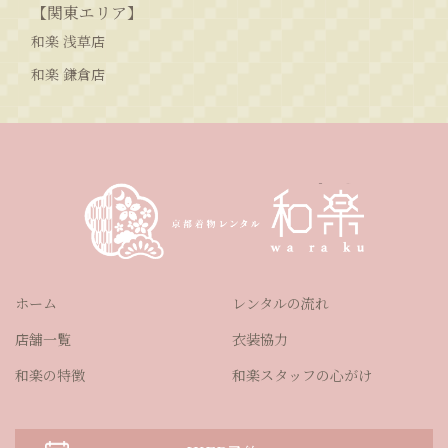
【関東エリア】
和楽 浅草店
和楽 鎌倉店
ホーム
レンタルの流れ
店舗一覧
衣装協力
和楽の特徴
和楽スタッフの心がけ