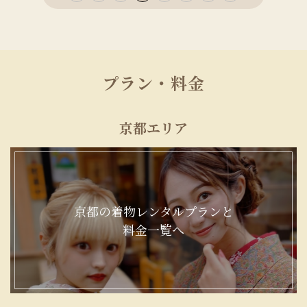
プラン・料金
京都エリア
京都の着物レンタルプランと
料金一覧へ