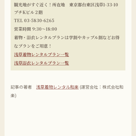
観光地がすぐ近く！所在地 東京都台東区浅草1-33-10
プチKビル２階
TEL 03-5830-6265
営業時間 9:30〜18:00
着物・浴衣レンタルプランは学割やカップル割などお得
なプランをご用意！
浅草着物レンタルプラン一覧
浅草浴衣レンタルプラン一覧
記事の著者
浅草着物レンタル和楽
(運営会社：株式会社和
楽)