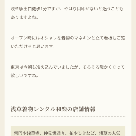
浅草駅出口徒歩1分ですが、やはり目印がないと迷うことも
ありますよね。
オープン時にはオシャレな着物のマネキンと立て看板もご覧
いただけると思います。
東京は今朝も冷え込んでいましたが、そろそろ暖かくなって
欲しいですね。
浅草着物レンタル和楽の店舗情報
雷門や浅草寺、仲見世通り、花やしきなど、浅草の人気