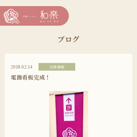
ブログ
2018.02.14
浅草情報
電飾看板完成！