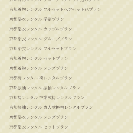
京都着物レンタル フルセットヘアセット込プラン
京都浴衣レンタル 学割プラン
京都浴衣レンタル カップルプラン
京都浴衣レンタル グループプラン
京都浴衣レンタル フルセットプラン
京都着物レンタル セットプラン
京都着物レンタル メンズプラン
京都袴レンタル 袴レンタルプラン
京都振袖レンタル 振袖レンタルプラン
京都袴レンタル 卒業式袴レンタルプラン
京都振袖レンタル 成人式振袖レンタルプラン
京都浴衣レンタル メンズプラン
京都浴衣レンタル セットプラン