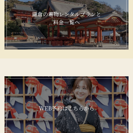
鎌倉の着物レンタルプランと
料金一覧へ
WEB予約はこちらから