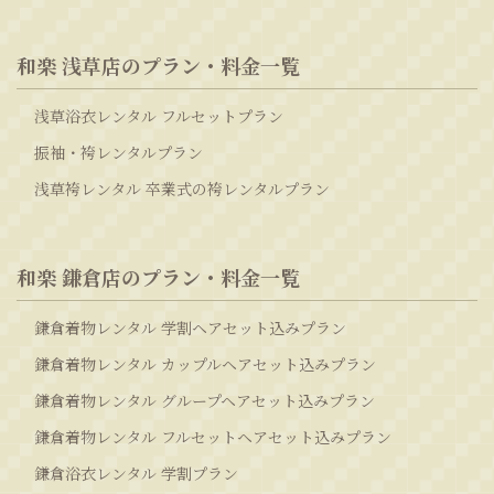
和楽 浅草店のプラン・料金一覧
浅草浴衣レンタル フルセットプラン
振袖・袴レンタルプラン
浅草袴レンタル 卒業式の袴レンタルプラン
和楽 鎌倉店のプラン・料金一覧
鎌倉着物レンタル 学割ヘアセット込みプラン
鎌倉着物レンタル カップルヘアセット込みプラン
鎌倉着物レンタル グループヘアセット込みプラン
鎌倉着物レンタル フルセットヘアセット込みプラン
鎌倉浴衣レンタル 学割プラン