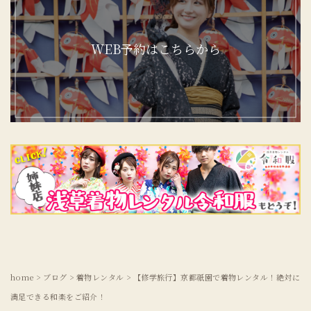
WEB予約はこちらから
home
>
ブログ
>
着物レンタル
>
【修学旅行】京都祇園で着物レンタル！絶対に
満足できる和楽をご紹介！