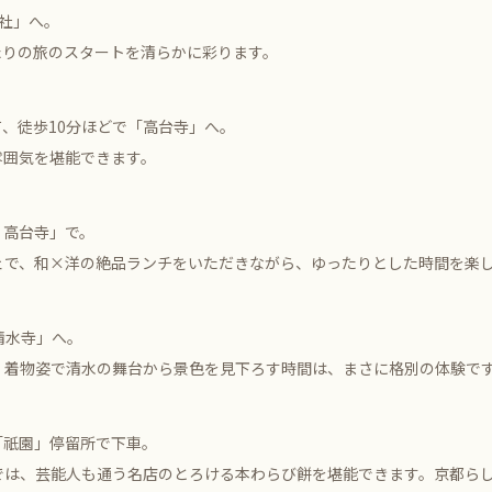
社」へ。
たりの旅のスタートを清らかに彩ります。
、徒歩10分ほどで「高台寺」へ。
雰囲気を堪能できます。
EN 高台寺」で。
ェで、和×洋の絶品ランチをいただきながら、ゆったりとした時間を楽
清水寺」へ。
。着物姿で清水の舞台から景色を見下ろす時間は、まさに格別の体験で
「祇園」停留所で下車。
では、芸能人も通う名店のとろける本わらび餅を堪能できます。京都ら