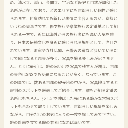
め、清水寺、嵐山、金閣寺、宇治など歴史と自然が調和した
名所が点在しており、どのエリアにも京都らしい個性が感じ
られます。何度訪れても新しい表情に出会えるのが、京都と
いう街の奥深さです。修学旅行や卒業旅行の定番地として知
られる一方で、近年は海外からの旅行者にも高い人気を誇
り、日本の伝統文化を身近に感じられる場所として、注目さ
れています。町家や寺社仏閣、石畳みの道など歩いているだ
けで絵になると風景が多く、写真を撮る楽しみが尽きませ
ん。とくに最近は、旅の思い出を写真で残す人が増え、京都
の景色はSNSでも話題になることが多く、なっています。こ
の記事では、数ある京都の観光地の中から、写真映えすると
評判のスポットを厳選してご紹介します。誰もが知る定番の
名所はもちろん、少し足を伸ばした先にある静かな穴場スポ
ットも合わせて取り上げています。京都らしい風景を楽しみ
ながら、自分だけのお気に入りの一枚を探してみて下さい。
旅の計画を立てる際の参考になれば幸いです。