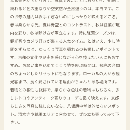
なる景色が広がります。写真でみたことはあっても、実際に
訪れると色の重なりや空気感が全然違うのは、本当です。こ
のお寺の魅力は派手すぎないのにしっかりと映えるところ。
春は柔らかな光、夏は青空とのコントラスト、秋は紅葉が境
内を彩り、冬は静けさが際立ちます。特に紅葉シーズンは、
観光客やカメラ好きが集まる人気タイム。とはいえ、少し時
間をずらせば、ゆっくり写真を撮れるのも嬉しいポイントで
す。京都の文化や歴史を感じながら心を整えたい人にもおす
すめ。お願い事を込めてくくり猿を結ぶ時間は、観光の合間
のちょっとしたリセットにもなります。ローカルの人から観
光客まで、長く愛されている理由がちゃんとある場所です。
着物との相性も抜群で、柔らかな色味の着物はもちろん、少
しレトロやアンティーク寄りのコーデも良く映えます。京都
らしさを写真に残したいなら、八坂庚申堂は外せないスポッ
ト。清水寺や祇園エリアと合わせて、ぜひ立ち寄ってみて下
さい。