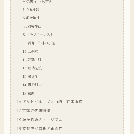
4.法観寺(八坂の塔)
5.花見小路
6.河合神社
７.岡崎神社
8.キモノフォレスト
９.嵐山 竹林の小径
10.正寿院
11.祇園白川
12.瑠璃光院
13.楊谷寺
14.貴船川床
15.嵐湯
16.アサヒグループ大山崎山荘美術館
17.京都鉄道博物館
18.源氏物語ミュージアム
19.京都府立陶板名画の庭