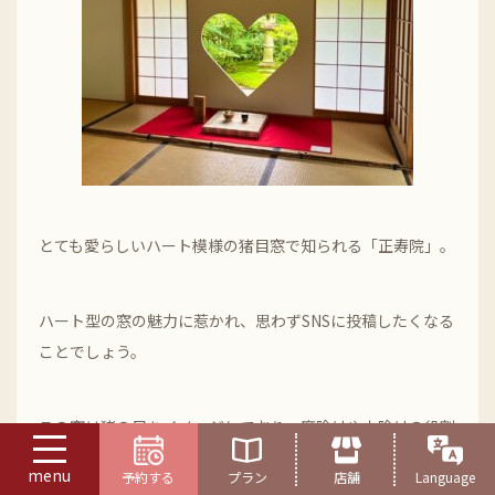
とても愛らしいハート模様の猪目窓で知られる「正寿院」。
ハート型の窓の魅力に惹かれ、思わずSNSに投稿したくなる
ことでしょう。
この窓は猪の目をイメージしており、魔除けや火除けの役割
を果たし、福を招くために境内の至る所に飾られています。
menu
予約する
プラン
店舗
Language