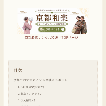
京都着物レンタル和楽「TOPページ」
目次
京都でおすすめインスタ映えスポット
1.八坂庚申堂(金剛寺)
2.蹴上インクライン
3.伏見稲荷大社