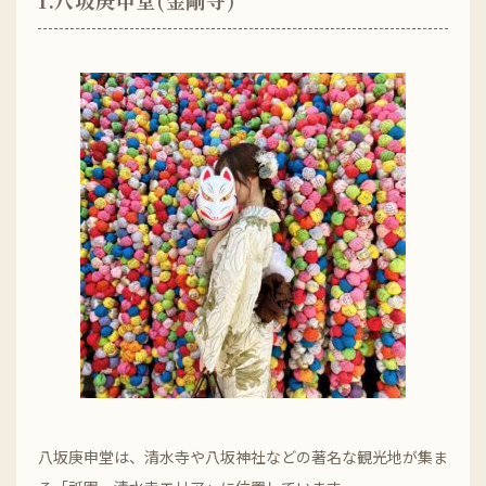
1.八坂庚申堂(金剛寺)
八坂庚申堂は、清水寺や八坂神社などの著名な観光地が集ま