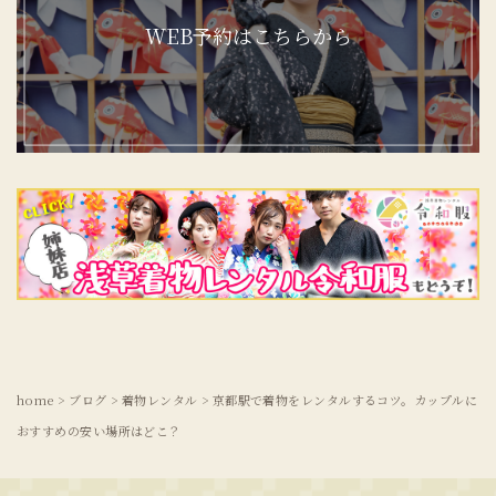
WEB予約はこちらから
home
>
ブログ
>
着物レンタル
>
京都駅で着物をレンタルするコツ。カップルに
おすすめの安い場所はどこ？