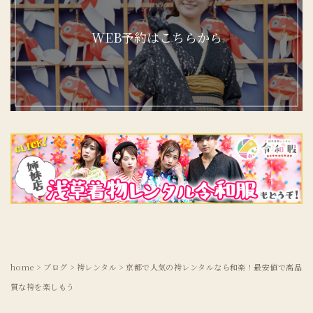
WEB予約はこちらから
home
>
ブログ
>
袴レンタル
>
京都で人気の袴レンタルなら和楽！最安値で高品
質な袴を楽しもう