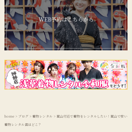
WEB予約はこちらから
home
>
ブログ
>
着物レンタル
>
嵐山付近で着物をレンタルしたい！嵐山で安い
着物レンタル店はどこ？