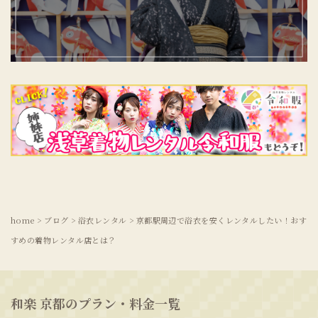
home
>
ブログ
>
浴衣レンタル
>
京都駅周辺で浴衣を安くレンタルしたい！おす
すめの着物レンタル店とは？
和楽 京都のプラン・料金一覧