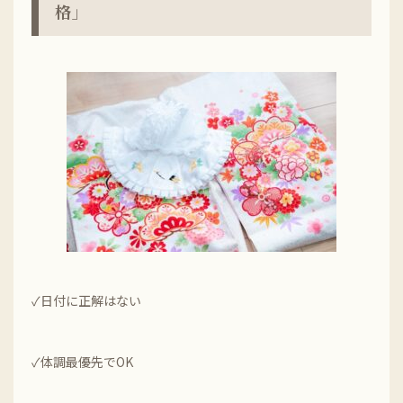
格」
✓日付に正解はない
✓体調最優先でOK