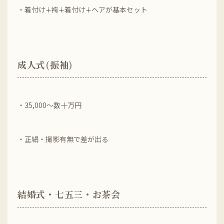
・着付け∔袴∔着付け∔ヘアが基本セット
成人式(振袖)
・35,000～数十万円
・正絹・撮影有無で差が出る
結婚式・七五三・お茶会