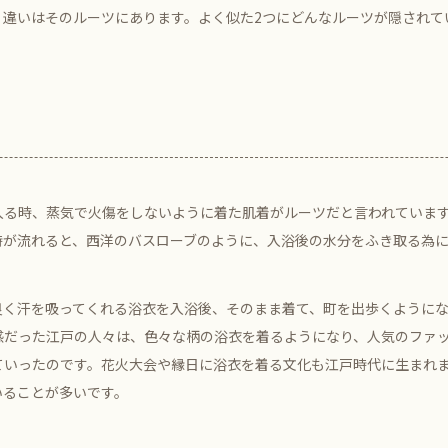
違いはそのルーツにあります。よく似た2つにどんなルーツが隠されて
る時、蒸気で火傷をしないように着た肌着がルーツだと言われています
時が流れると、西洋のバスローブのように、入浴後の水分をふき取る為
良く汗を吸ってくれる浴衣を入浴後、そのまま着て、町を出歩くように
感だった江戸の人々は、色々な柄の浴衣を着るようになり、人気のファ
ていったのです。花火大会や縁日に浴衣を着る文化も江戸時代に生まれ
いることが多いです。