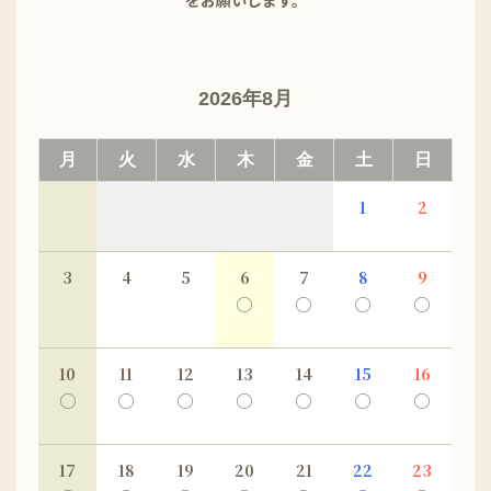
をお願いします。
2026年8月
月
火
水
木
金
土
日
1
2
3
4
5
6
7
8
9
○
○
○
○
10
11
12
13
14
15
16
○
○
○
○
○
○
○
17
18
19
20
21
22
23