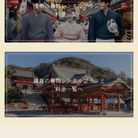
浅草の着物レンタルプランと
料金一覧へ
鎌倉の着物レンタルプランと
料金一覧へ