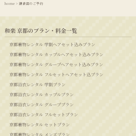
home
>
鎌倉店のご予約
和楽 京都のプラン・料金一覧
京都着物レンタル 学割ヘアセット込みプラン
京都着物レンタル カップルヘアセット込みプラン
京都着物レンタル グループヘアセット込みプラン
京都着物レンタル フルセットヘアセット込プラン
京都浴衣レンタル 学割プラン
京都浴衣レンタル カップルプラン
京都浴衣レンタル グループプラン
京都浴衣レンタル フルセットプラン
京都着物レンタル セットプラン
京都着物レンタル メンズプラン