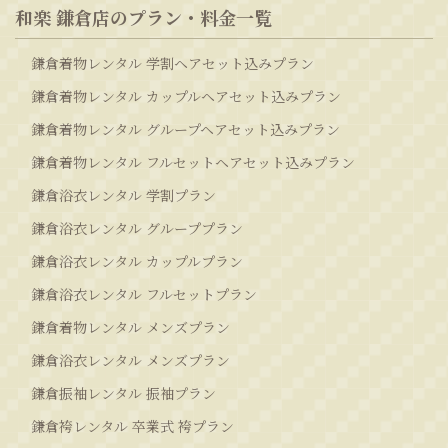
和楽 鎌倉店のプラン・料金一覧
鎌倉着物レンタル 学割ヘアセット込みプラン
鎌倉着物レンタル カップルヘアセット込みプラン
鎌倉着物レンタル グループヘアセット込みプラン
鎌倉着物レンタル フルセットヘアセット込みプラン
鎌倉浴衣レンタル 学割プラン
鎌倉浴衣レンタル グループプラン
鎌倉浴衣レンタル カップルプラン
鎌倉浴衣レンタル フルセットプラン
鎌倉着物レンタル メンズプラン
鎌倉浴衣レンタル メンズプラン
鎌倉振袖レンタル 振袖プラン
鎌倉袴レンタル 卒業式 袴プラン