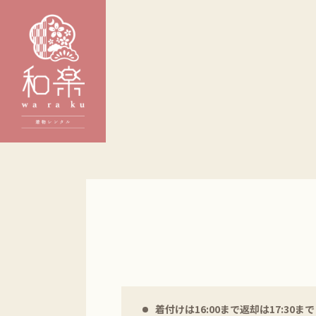
着付けは
16:00
まで返却は
17:30
まで