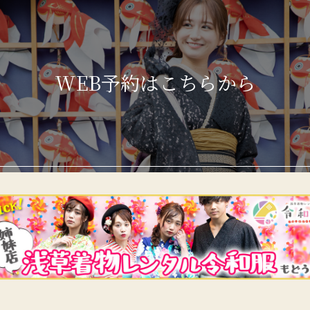
WEB予約はこちらから