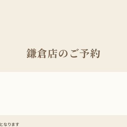
鎌倉店のご予約
となります