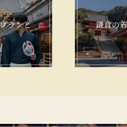
プランと
鎌倉の