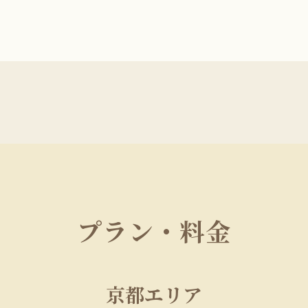
プラン・料金
京都エリア