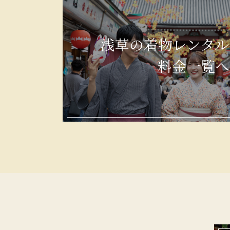
浅草の着物レンタル
料金一覧へ