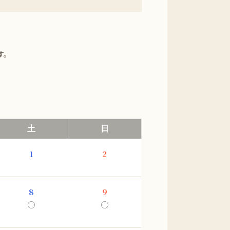
す。
土
日
1
2
8
9
○
○