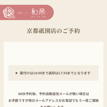
京都祇園店のご予約
着付けは
16:00
まで返却は
17:30
までとなります
WEB予約後、予約自動返信メールが無い場合は
お手数ですが他のメールアドレスかお電話でもう一度ご連絡