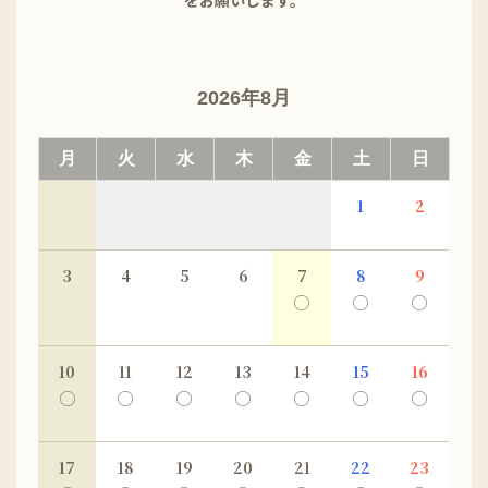
をお願いします。
2026年8月
月
火
水
木
金
土
日
1
2
3
4
5
6
7
8
9
○
○
○
10
11
12
13
14
15
16
○
○
○
○
○
○
○
17
18
19
20
21
22
23