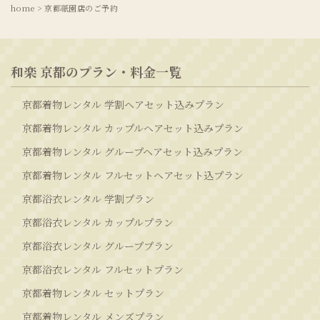
home
>
京都祇園店のご予約
和楽 京都のプラン・料金一覧
京都着物レンタル 学割ヘアセット込みプラン
京都着物レンタル カップルヘアセット込みプラン
京都着物レンタル グループヘアセット込みプラン
京都着物レンタル フルセットヘアセット込プラン
京都浴衣レンタル 学割プラン
京都浴衣レンタル カップルプラン
京都浴衣レンタル グループプラン
京都浴衣レンタル フルセットプラン
京都着物レンタル セットプラン
京都着物レンタル メンズプラン