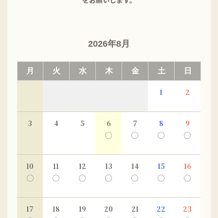
をお願いします。
2026年8月
月
火
水
木
金
土
日
1
2
3
4
5
6
7
8
9
○
○
○
○
10
11
12
13
14
15
16
○
○
○
○
○
○
○
17
18
19
20
21
22
23