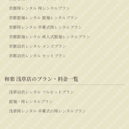
京都袴レンタル 袴レンタルプラン
京都振袖レンタル 振袖レンタルプラン
京都袴レンタル 卒業式袴レンタルプラン
京都振袖レンタル 成人式振袖レンタルプラン
京都浴衣レンタル メンズプラン
京都浴衣レンタル セットプラン
和楽 浅草店のプラン・料金一覧
浅草浴衣レンタル フルセットプラン
振袖・袴レンタルプラン
浅草袴レンタル 卒業式の袴レンタルプラン