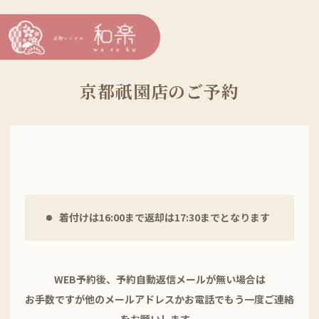
京都祇園店のご予約
着付けは
16:00
まで返却は
17:30
までとなります
WEB予約後、予約自動返信メールが無い場合は
お手数ですが他のメールアドレスかお電話でもう一度ご連絡