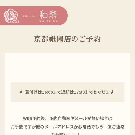
京都祇園店のご予約
着付けは
16:00
まで返却は
17:30
までとなります
WEB予約後、予約自動返信メールが無い場合は
お手数ですが他のメールアドレスかお電話でもう一度ご連絡