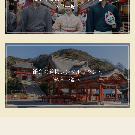
料金一覧へ
鎌倉の着物レンタルプランと
料金一覧へ