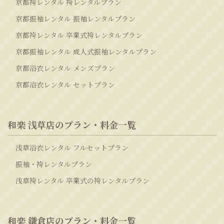
京都袴レンタル 袴レンタルプラン
京都振袖レンタル 振袖レンタルプラン
京都袴レンタル 卒業式袴レンタルプラン
京都振袖レンタル 成人式振袖レンタルプラン
京都浴衣レンタル メンズプラン
京都浴衣レンタル セットプラン
和楽 浅草店のプラン・料金一覧
浅草浴衣レンタル フルセットプラン
振袖・袴レンタルプラン
浅草袴レンタル 卒業式の袴レンタルプラン
和楽 鎌倉店のプラン・料金一覧