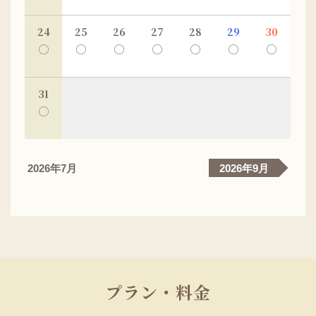
24
25
26
27
28
29
30
○
○
○
○
○
○
○
31
○
2026年7月
2026年9月
プラン・料金