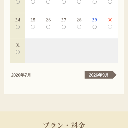
○
○
○
○
○
○
○
24
25
26
27
28
29
30
○
○
○
○
○
○
○
31
○
2026年7月
2026年9月
プラン・料金