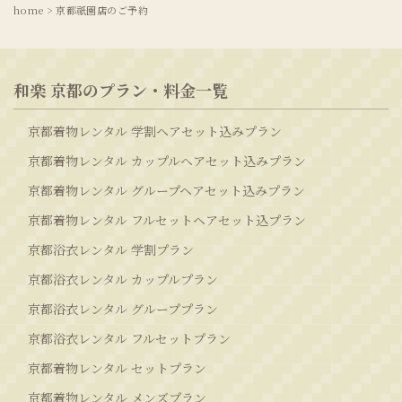
home
>
京都祇園店のご予約
和楽 京都のプラン・料金一覧
京都着物レンタル 学割ヘアセット込みプラン
京都着物レンタル カップルヘアセット込みプラン
京都着物レンタル グループヘアセット込みプラン
京都着物レンタル フルセットヘアセット込プラン
京都浴衣レンタル 学割プラン
京都浴衣レンタル カップルプラン
京都浴衣レンタル グループプラン
京都浴衣レンタル フルセットプラン
京都着物レンタル セットプラン
京都着物レンタル メンズプラン