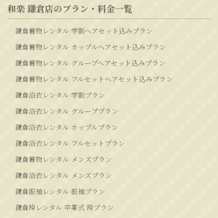
和楽 鎌倉店のプラン・料金一覧
鎌倉着物レンタル 学割ヘアセット込みプラン
鎌倉着物レンタル カップルヘアセット込みプラン
鎌倉着物レンタル グループヘアセット込みプラン
鎌倉着物レンタル フルセットヘアセット込みプラン
鎌倉浴衣レンタル 学割プラン
鎌倉浴衣レンタル グループプラン
鎌倉浴衣レンタル カップルプラン
鎌倉浴衣レンタル フルセットプラン
鎌倉着物レンタル メンズプラン
鎌倉浴衣レンタル メンズプラン
鎌倉振袖レンタル 振袖プラン
鎌倉袴レンタル 卒業式 袴プラン