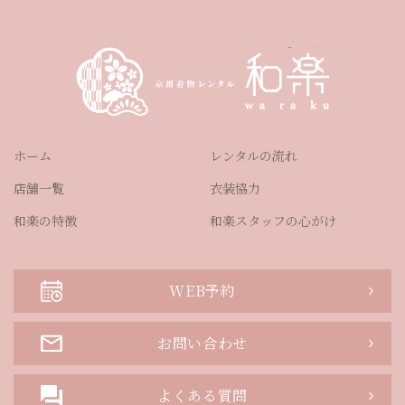
ホーム
レンタルの流れ
店舗一覧
衣装協力
和楽の特徴
和楽スタッフの心がけ
WEB予約
お問い合わせ
よくある質問