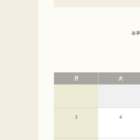
お
月
火
3
4