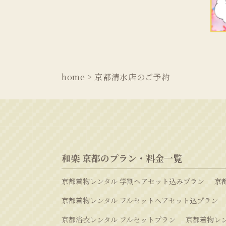
home
>
京都清水店のご予約
和楽 京都のプラン・料金一覧
京都着物レンタル 学割ヘアセット込みプラン
京
京都着物レンタル フルセットヘアセット込プラン
京都浴衣レンタル フルセットプラン
京都着物レン