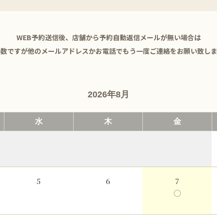
WEB予約送信後、店舗から予約自動返信メールが無い場合は
手数ですが他のメールアドレスかお電話でもう一度ご連絡をお願い致しま
2026年8月
水
木
金
5
6
7
○