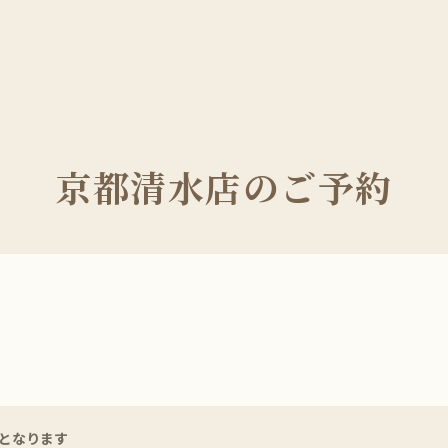
京都清水店のご予約
となります