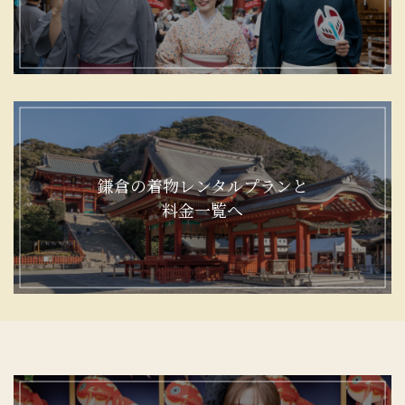
鎌倉の着物レンタルプランと
料金一覧へ