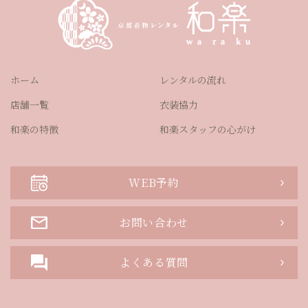
ホーム
レンタルの流れ
店舗一覧
衣装協力
和楽の特徴
和楽スタッフの心がけ
WEB予約
お問い合わせ
よくある質問