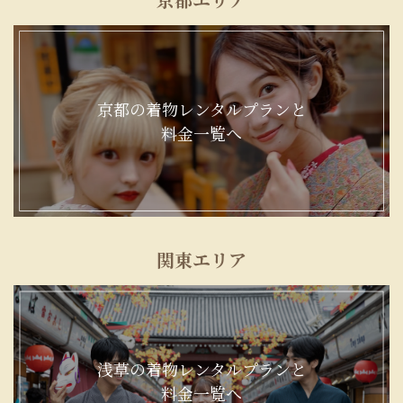
京都の着物レンタルプランと
料金一覧へ
関東エリア
浅草の着物レンタルプランと
料金一覧へ