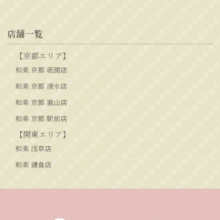
店舗一覧
【京都エリア】
和楽 京都 祇園店
和楽 京都 清水店
和楽 京都 嵐山店
和楽 京都 駅前店
【関東エリア】
和楽 浅草店
和楽 鎌倉店