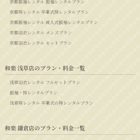
京都振袖レンタル 振袖レンタルプラン
京都袴レンタル 卒業式袴レンタルプラン
京都振袖レンタル 成人式振袖レンタルプラン
京都浴衣レンタル メンズプラン
京都浴衣レンタル セットプラン
和楽 浅草店のプラン・料金一覧
浅草浴衣レンタル フルセットプラン
振袖・袴レンタルプラン
浅草袴レンタル 卒業式の袴レンタルプラン
和楽 鎌倉店のプラン・料金一覧