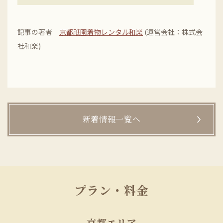
記事の著者
京都祇園着物レンタル和楽
(運営会社：株式会
社和楽)
新着情報一覧へ
プラン・料金
京都エリア