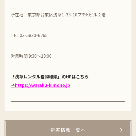
所在地 東京都台東区浅草1-33-10プチKビル２階
TEL 03-5830-6265
営業時間 9:30〜18:00
「浅草レンタル着物和楽」のHPはこちら
→
https://waraku-kimono.jp
新着情報一覧へ