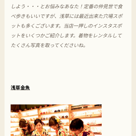
しよう・・・とお悩みなあなた！定番の仲見世で食
べ歩きもいいですが、浅草には最近出来た穴場スポ
ットも多くございます。当店一押しのインスタスポ
ットをいくつかご紹介します。着物をレンタルして
たくさん写真を取ってくださいね。
浅草金魚