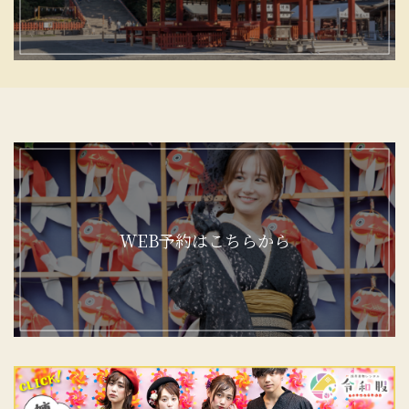
WEB予約はこちらから