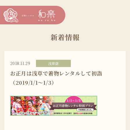
新着情報
2018.11.29
浅草店
お正月は浅草で着物レンタルして初詣
（2019/1/1〜1/3）