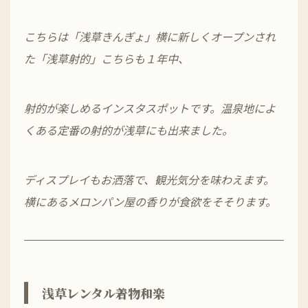
こちらは「浅草きんぎょ」横に新しくオープンされ
た「浅草射的」こちらも１年中、
射的が楽しめるインスタスポットです。温泉地によ
くある定番の射的が浅草にも出来ました。
ディスプレイもお洒落で、観光気分を味わえます。
横にあるメロンパン屋の香りが食欲をそそります。
浅草レンタル着物和楽