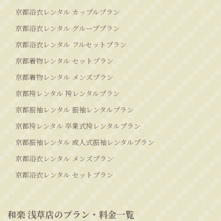
京都浴衣レンタル カップルプラン
京都浴衣レンタル グループプラン
京都浴衣レンタル フルセットプラン
京都着物レンタル セットプラン
京都着物レンタル メンズプラン
京都袴レンタル 袴レンタルプラン
京都振袖レンタル 振袖レンタルプラン
京都袴レンタル 卒業式袴レンタルプラン
京都振袖レンタル 成人式振袖レンタルプラン
京都浴衣レンタル メンズプラン
京都浴衣レンタル セットプラン
和楽 浅草店のプラン・料金一覧