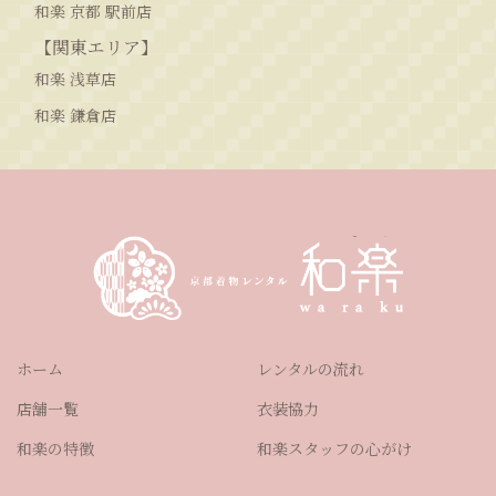
和楽 京都 駅前店
【関東エリア】
和楽 浅草店
和楽 鎌倉店
ホーム
レンタルの流れ
店舗一覧
衣装協力
和楽の特徴
和楽スタッフの心がけ