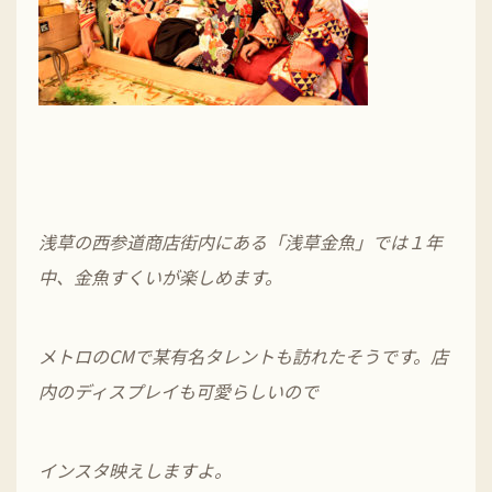
浅草の西参道商店街内にある「浅草金魚」では１年
中、金魚すくいが楽しめます。
メトロのCMで某有名タレントも訪れたそうです。店
内のディスプレイも可愛らしいので
インスタ映えしますよ。