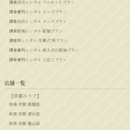
鎌倉浴衣レンタル フルセットプラン
鎌倉着物レンタル メンズプラン
鎌倉浴衣レンタル メンズプラン
鎌倉振袖レンタル 振袖プラン
鎌倉袴レンタル 卒業式 袴プラン
鎌倉着物レンタル 成人式の振袖プラン
鎌倉着物レンタル 七五三プラン
店舗一覧
【京都エリア】
和楽 京都 祇園店
和楽 京都 清水店
和楽 京都 嵐山店