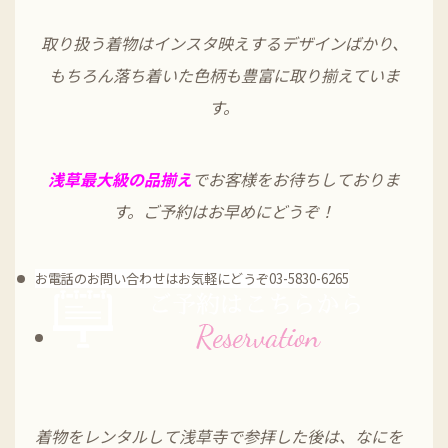
取り扱う着物はインスタ映えするデザインばかり、
もちろん落ち着いた色柄も豊富に取り揃えていま
す。
浅草最大級の品揃え
でお客様をお待ちしておりま
す。ご予約はお早めにどうぞ！
お電話のお問い合わせはお気軽にどうぞ
03-5830-6265
着物をレンタルして浅草寺で参拝した後は、なにを