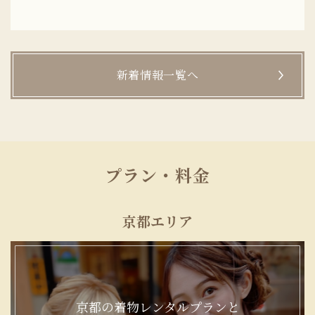
新着情報一覧へ
プラン・料金
京都エリア
京都の着物レンタルプランと