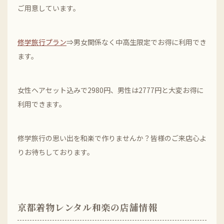
ご用意しています。
修学旅行プラン
⇒男女関係なく中高生限定でお得に利用でき
ます。
女性ヘアセット込みで2980円、男性は2777円と大変お得に
利用できます。
修学旅行の思い出を和楽で作りませんか？皆様のご来店心よ
りお待ちしております。
京都着物レンタル和楽の店舗情報