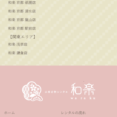
和楽 京都 祇園店
和楽 京都 清水店
和楽 京都 嵐山店
和楽 京都 駅前店
【関東エリア】
和楽 浅草店
和楽 鎌倉店
ホーム
レンタルの流れ