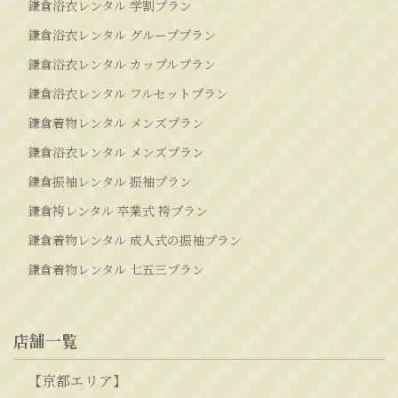
鎌倉浴衣レンタル 学割プラン
鎌倉浴衣レンタル グループプラン
鎌倉浴衣レンタル カップルプラン
鎌倉浴衣レンタル フルセットプラン
鎌倉着物レンタル メンズプラン
鎌倉浴衣レンタル メンズプラン
鎌倉振袖レンタル 振袖プラン
鎌倉袴レンタル 卒業式 袴プラン
鎌倉着物レンタル 成人式の振袖プラン
鎌倉着物レンタル 七五三プラン
店舗一覧
【京都エリア】