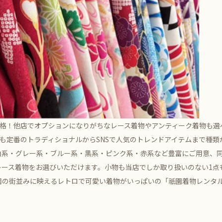
価格！他店でオプションになりがちなレース着物やアンティーク着物も
物も定番のトラディショナルからSNSで人気のトレンドアイテムまで種
白系・グレー系・ブルー系・黒系・ピンク系・赤系など豊富にご用意、
レース着物をお選びいただけます。小物も当店でしか取り扱いのない1点
園の街並みに映えるレトロで可愛い着物がいっぱいの「祇園着物レンタ