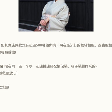
但其實店內款式有超過500種隨你挑，現在最流行的蕾絲和服、復古風
輕易妥協!
服都擺在同一區，可以一起邊挑邊搭配情侶裝、親子裝超好玩的~
隱私請放心)
式喔!