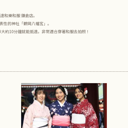
抵達
和樂和服 鎌倉店
。
代表性的神社「鶴岡八幡宮」。
大約10分鐘就能抵達。非常適合穿著和服去拍照！