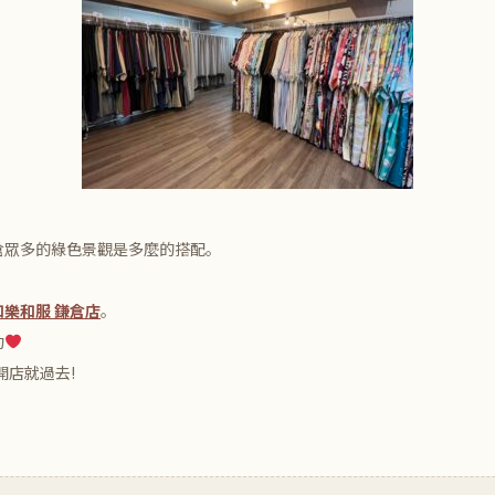
倉眾多的綠色景觀是多麼的搭配。
和樂和服 鎌倉店
。
約
開店就過去!