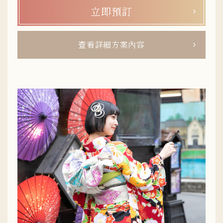
同樣價格。材質方面有輕盈好穿的化纖款式，也有質感出眾的
立即預訂
高級正絹材質等。從和樂鎌倉店到「鶴岡八幡宮」只要步行5
分鐘，鄰近多間婚禮會場與參拜景點，不管是前來參加七五
三、神社參拜還是參加婚禮都很方便。另外，週末與國定假日
查看詳細方案內容
的價格與平日相同，讓每一位客人都能安心規劃、盡情享受當
日的美好時光。和樂團隊將以最細緻周到的服務，陪伴您度過
這段珍貴時光。