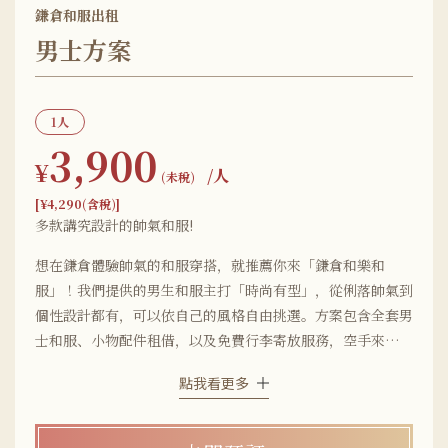
鎌倉和服出租
男士方案
1人
3,900
¥
/人
(未稅)
[¥4,290(含稅)]
多款講究設計的帥氣和服!
想在鎌倉體驗帥氣的和服穿搭，就推薦你來「鎌倉和樂和
服」！我們提供的男生和服主打「時尚有型」，從俐落帥氣到
個性設計都有，可以依自己的風格自由挑選。方案包含全套男
士和服、小物配件租借，以及免費行李寄放服務，空手來就能
輕鬆體驗。羽織(和服外掛) 的款式也非常豐富，百搭不設限。
點我看更多
想拍出帥到炸的和服穿搭照？來和樂，讓整個鎌倉街頭都變為
你的伸展台!