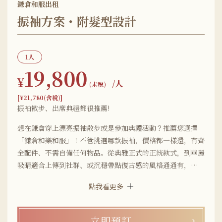
鎌倉和服出租
振袖方案・附髮型設計
1人
19,800
¥
/人
(未稅)
[¥21,780(含稅)]
振袖散步、出席典禮都很推薦!
想在鎌倉穿上漂亮振袖散步或是參加典禮活動？推薦您選擇
「鎌倉和樂和服」！不管挑選哪款振袖，價格都一樣還，有齊
全配件、不需自備任何物品。從典雅正式的正統款式，到華麗
吸睛適合上傳到社群、或沉穩帶點復古感的風格通通有，連人
氣品牌振袖也能輕鬆體驗！ 店舖距離鎌倉車站只要走路5分
點我看更多
鐘，離鶴岡八幡宮也很近，穿著振袖拍美照、參拜都超方便♡
立即預訂