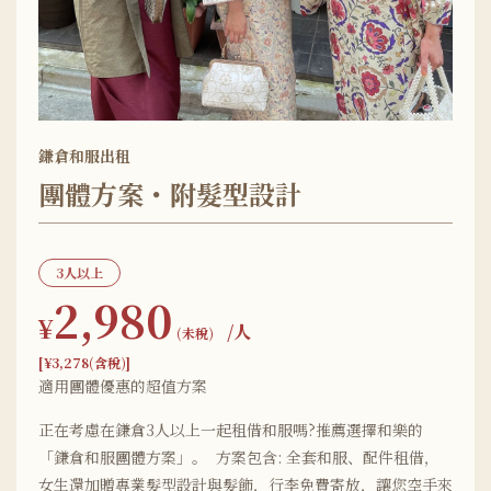
鎌倉和服出租
團體方案・附髮型設計
3人以上
2,980
¥
/人
(未稅)
[¥3,278(含稅)]
適用團體優惠的超值方案
正在考慮在鎌倉3人以上一起租借和服嗎?推薦選擇和樂的
「鎌倉和服團體方案」。 方案包含: 全套和服、配件租借，
女生還加贈專業髮型設計與髮飾，行李免費寄放，讓您空手來