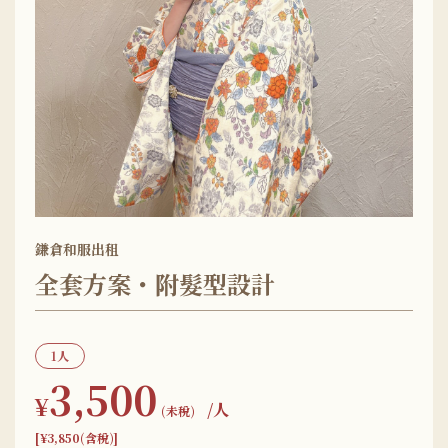
鎌倉和服出租
全套方案・附髮型設計
1人
3,500
¥
/人
(未稅)
[¥3,850(含稅)]