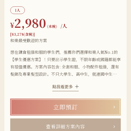
1人
2,980
¥
/人
(未稅)
[¥3,278(含稅)]
和樂最受歡迎的方案
想在鎌倉租借和服的學生們，推薦你們選擇和樂人氣No.1的
【學生優惠方案】！只要出示學生證，不限年齡或國籍都能享
有超值優惠。方案內容包含: 全套和服、小物配件租借，還有
髮飾及專業髮型設計。不只大學生、高中生，就連國中生都可
以使用這項方案。和服款式超過500種，從人氣蕾絲和服、古
點我看更多
董風、簡約風、日系甜美風通通有，方案還包含配件小物與行
李寄放服務，讓您空手來也沒問題！和樂鎌倉店距離「鎌倉
站」走路5分鐘，熱門觀光景點就在附近，交通超便利！店內
立即預訂
有多位專業著裝師及婚禮造型經驗豐富的造型師為您服務，第
一次體驗和服也能很安心~想在鎌倉穿上可愛又實惠的和服，
就來和樂和服吧！
查看詳細方案內容