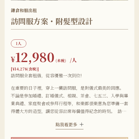
鎌倉和服出租
訪問服方案・附髮型設計
1人
12,980
¥
/人
(未稅)
[¥14,278(含稅)]
訪問服全套租借，從容優雅一次到位!
在重要的日子裡，穿上一襲訪問服，是對儀式最美的回應。
不論是參加婚禮、訂婚儀式、相親、茶會、七五三、入學與畢
業典禮、家庭聚會或參拜行程等，和樂都很樂意為您準備一套
得體大方的造型，讓您從容出席每個值得紀念的時刻。 訪問
服方案內容包含:「訪問服+配件小物+髮型設計（7款造型任
點我看更多
選）+髮飾+隨身行李寄放」，您需要的東西我們都準備好
了。我們也準備了單色無花樣款式的訪問服，不管選哪一款都