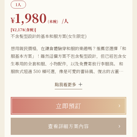
1人
1,980
¥
/人
(未稅)
[¥2,178(含稅)]
不含髮型設計的基本和服方案(女生限定)
想用親民價格，在鎌倉體驗穿和服的樂趣嗎？推薦您選擇「和
服基本方案」！雖然這個方案不包含髮型設計，但已經包含女
生專用的全套和服、小物配件，以及免費寄放行李服務。 和
服款式超過 500 種可選，像是可愛的蕾絲風、復古的古董
風、簡約氣質風、甜美少女風等等。我們也會不定期更新新花
點我看更多
色，讓您隨時穿上當季流行款，走在時尚最前線！和樂的店舖
就在鎌倉車站步行5分鐘、鶴岡八幡宮步行5分鐘的小町通
上，非常適合穿上和服逛街散步。想在鎌倉以實惠價格租借可
立即預訂
愛和服，選擇我們的「和服基本方案」就對了！※本方案限女
性使用。
查看詳細方案內容