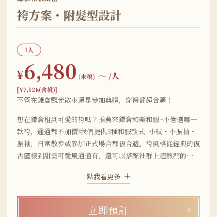
袴方案・附髮型設計
1人
6,480
¥
〜
/人
(未稅)
[¥7,128(含稅)]
不管在鎌倉觀光散步還是參加典禮，穿袴都超合適！
想在鎌倉租到可愛的袴嗎？推薦來鎌倉和樂和服~不管選哪一
款袴，通通都不加價!我們提供3種和服款式: 小紋・小振袖・
振袖，日常散步或參加正式場合都很合適。袴風格從經典的復
古圖樣到甜美可愛風通通有，還可以搭配社群上超熱門的流行
單品，讓穿搭更有個人特色！ 復古的大正浪漫風格袴，再加
點我看更多
上一點流行元素，馬上讓整體造型時尚度大升級!
立即預訂