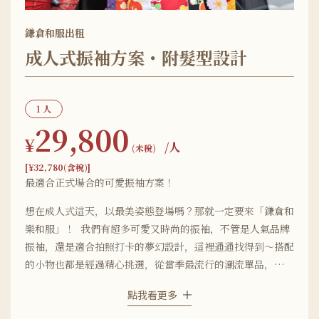
鎌倉和服出租
成人式振袖方案・附髮型設計
1 人
29,800
¥
/人
(未稅)
[¥32,780(含稅)]
最適合正式場合的可愛振袖方案！
想在成人式這天，以最美姿態登場嗎？那就一定要來「鎌倉和
樂和服」！ 我們有超多可愛又時尚的振袖，不管是人氣品牌
振袖，還是適合拍照打卡的夢幻設計，這裡通通找得到～搭配
的小物也都是經過精心挑選，從當季最流行的潮流單品，到百
搭經典的傳統風格，通通都能自由搭配，讓您輕鬆打造出專屬
點我看更多
自己的完美穿搭！在人生中這段特別重要的時刻，就用最適合
您的振袖，留下最閃耀、最幸福的美好回憶吧！