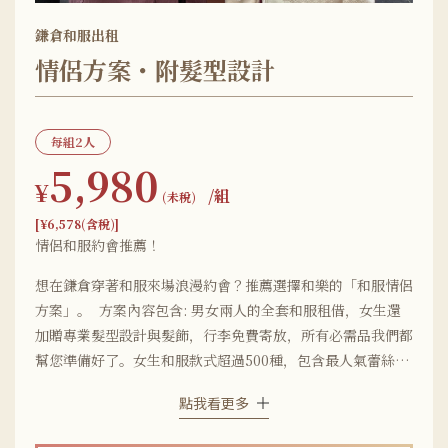
鎌倉和服出租
情侶方案・附髮型設計
每組2人
5,980
¥
/組
(未稅)
[¥6,578(含稅)]
情侶和服約會推薦！
想在鎌倉穿著和服來場浪漫約會？推薦選擇和樂的「和服情侶
方案」。 方案內容包含: 男女兩人的全套和服租借，女生還
加贈專業髮型設計與髮飾，行李免費寄放，所有必需品我們都
幫您準備好了。女生和服款式超過500種，包含最人氣蕾絲
款、復古現代風、簡約典雅風等。搭配的腰帶也有100種以
點我看更多
上，穿搭組合豐富無限。再搭配上社群熱門的配件小物，立刻
變身街上最吸睛的和服情侶！男生的和服主打「時尚有型」，