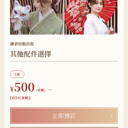
鎌倉和服出租
其他配件選擇
1項
500
¥
〜
(未稅)
[¥550(含稅)]
立即預訂