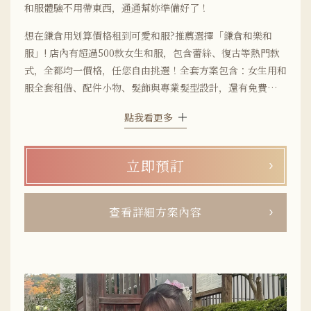
和服體驗不用帶東西，通通幫妳準備好了！
想在鎌倉用划算價格租到可愛和服?推薦選擇「鎌倉和樂和
服」! 店內有超過500款女生和服，包含蕾絲、復古等熱門款
式，全都均一價格，任您自由挑選！全套方案包含：女生用和
服全套租借、配件小物、髮飾與專業髮型設計，還有免費行李
寄放服務，讓您空手來也沒問題。經典簡約、甜美可愛，還是
點我看更多
古典圖樣，我們提供豐富的風格選擇，搭配的腰帶也超過100
種，穿搭組合多到選擇障礙。和樂鎌倉店距離「鎌倉站」與
「鶴岡八幡宮」都只需走路約5分鐘，店舖就位在熱鬧的小町
立即預訂
通上，是鎌倉和服漫步的絕佳起點。想用優惠價格租到包含髮
型設計的可愛和服，絕不能錯過【鎌倉和服全套方案】！ ※
此方案為女性限定，暫不提供男性使用
查看詳細方案內容