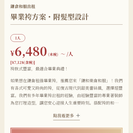
鎌倉和服出租
畢業袴方案・附髮型設計
1人
6,480
¥
〜
/人
(未稅)
[¥7,128(含稅)]
袴款式豐富，最適合畢業典禮！
如果想在鎌倉租借畢業袴，推薦您來「鎌和樂倉和服」！我們
有各式可愛又時尚的袴，從復古現代到甜美蕾絲風，選擇超豐
富。我們有多年畢業袴出租的經驗，由經驗豐富的專業著裝師
為您打理造型，讓您安心迎接人生重要時刻。搭配袴的和服可
選小紋、小振袖或振袖，款式從經典的古典花紋到流行簡約款
點我看更多
通通有。店鋪距離鎌倉站步行只要5分鐘，畢業典禮當天也能
輕鬆前往♪ 街頭散步袴租借方案看這裡