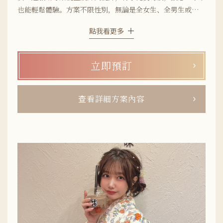
也能輕鬆體驗。方案不限性別，無論是全女生、全男生或是男
女混合團體都適用，非常適合朋友聚會，團體出遊等各種場
點我看更多
合。女生和服全款式都不需額外加價，從超人氣的蕾絲和服、
古董和服，到經典簡約款到最近流行的復古現代風，想穿哪一
套就選哪一套！男生的和服主打「時尚有型」，從俐落帥氣到
立即預訂
個性設計都有，可以依自己的風格自由挑選。和樂鎌倉店距離
「鎌倉站」步行只要3分鐘，就在熱鬧的小町通上，前往鶴岡
八幡宮等熱門景點超方便。來場鎌倉觀光＋和服漫步的完美體
查看詳細方案內容
驗，就從和樂開始！