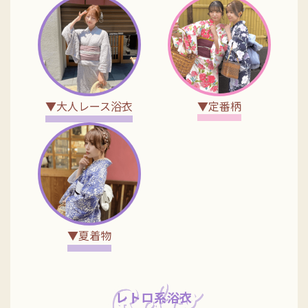
▼大人レース浴衣
▼定番柄
▼夏着物
レトロ系浴衣