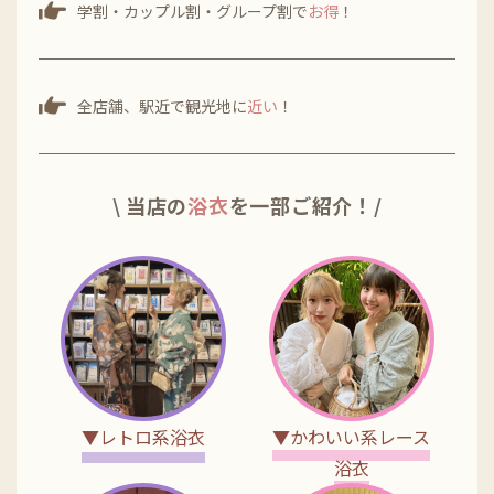
学割・カップル割・グループ割で
お得
！
全店舗、駅近で観光地に
近い
！
\ 当店の
浴衣
を一部ご紹介！/
▼レトロ系浴衣
▼かわいい系レース
浴衣