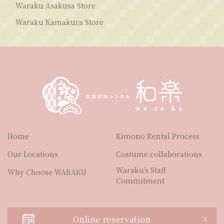
Waraku Asakusa Store
Waraku Kamakura Store
Home
Kimono Rental Process
Our Locations
Costume collaborations
Waraku’s Staff
Why Choose WARAKU
Commitment
Online reservation